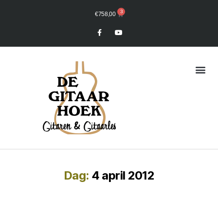
3
€
758,00
Mijn Winkelmand
Dag:
4 april 2012