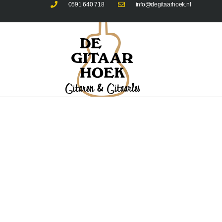
0591 640 718
info@degitaarhoek.nl