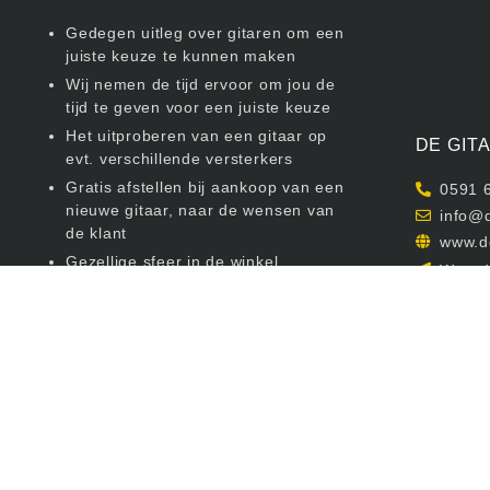
Gedegen uitleg over gitaren om een
juiste keuze te kunnen maken
Wij nemen de tijd ervoor om jou de
tijd te geven voor een juiste keuze
Het uitproberen van een gitaar op
DE GIT
evt. verschillende versterkers
Gratis afstellen bij aankoop van een
0591 
nieuwe gitaar, naar de wensen van
info@d
de klant
www.d
Gezellige sfeer in de winkel
Weerdi
Zeer ruime keus betreft verschillende
7815 SG
types en soorten gitaren
KvK: 040
We zijn een gitaren speciaalzaak
BTW Num
Ook voor uw gitaarlessen.
Klik
hier
voor meer informatie
Elke avond van maandag t/m vrijdag
koopavond. Klik
hier
voor onze
openingstijden.