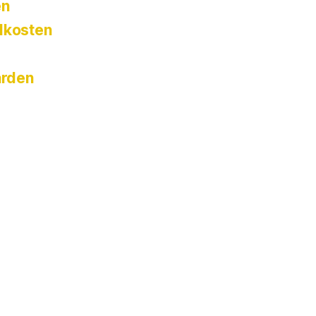
en
dkosten
rden