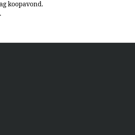
dag koopavond.
.