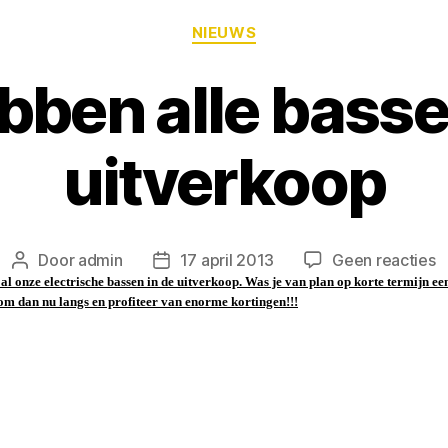
NIEUWS
bben alle basse
uitverkoop
Door
admin
17 april 2013
Geen reacties
al onze electrische bassen in de uitverkoop. Was je van plan op korte termijn ee
om dan nu langs en profiteer van enorme kortingen!!!