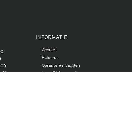
INFORMATIE
Contact
00
Retouren
0
Garantie en Klachten
:00
1:00
Levertijd & verzendkosten
Betaalmethodes
00
Algemene voorwaarden
Privacy policy