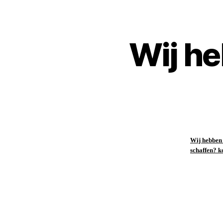
Wij he
Wij hebben 
schaffen? k