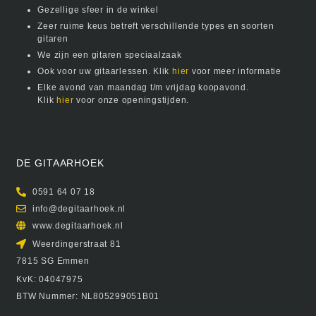
Gezellige sfeer in de winkel
Zeer ruime keus betreft verschillende types en soorten
gitaren
We zijn een gitaren speciaalzaak
Ook voor uw gitaarlessen. Klik
hier
voor meer informatie
Elke avond van maandag t/m vrijdag koopavond.
Klik
hier
voor onze openingstijden.
DE GITAARHOEK
0591 64 07 18
info@degitaarhoek.nl
www.degitaarhoek.nl
Weerdingerstraat 81
7815 SG Emmen
KvK: 04047975
BTW Nummer: NL805299051B01