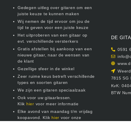
Gedegen uitleg over gitaren om een
juiste keuze te kunnen maken
Wij nemen de tijd ervoor om jou de
tijd te geven voor een juiste keuze
Het uitproberen van een gitaar op
DE GIT
evt. verschillende versterkers
Gratis afstellen bij aankoop van een
0591 
nieuwe gitaar, naar de wensen van
info@d
de klant
www.d
Gezellige sfeer in de winkel
Weerdi
Zeer ruime keus betreft verschillende
7815 SG
types en soorten gitaren
KvK: 040
We zijn een gitaren speciaalzaak
BTW Num
Ook voor uw gitaarlessen.
Klik
hier
voor meer informatie
Elke avond van maandag t/m vrijdag
koopavond. Klik
hier
voor onze
openingstijden.