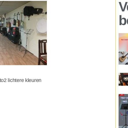
V
b
chtere kleuren