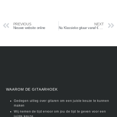
PREVIOUS
NEXT
Nieuwe website online
Nu Klassieke gitaar vanaf € 44,95 leuk als kado !
WAAROM DE GITAARHOEK
Gedegen uitleg over gitaren om een juiste keuze te kunnen
maken
Wij nemen de tijd ervoor om jou de tijd te geven voor een
juiste keuze