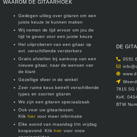
WAAROM DE GITAARHOEK
Gedegen uitleg over gitaren om een
juiste keuze te kunnen maken
Wij nemen de tijd ervoor om jou de
tijd te geven voor een juiste keuze
Het uitproberen van een gitaar op
DE GIT
evt. verschillende versterkers
Gratis afstellen bij aankoop van een
0591 
nieuwe gitaar, naar de wensen van
info@d
de klant
www.d
Gezellige sfeer in de winkel
Weerdi
Zeer ruime keus betreft verschillende
7815 SG
types en soorten gitaren
KvK: 040
We zijn een gitaren speciaalzaak
BTW Num
Ook voor uw gitaarlessen.
Klik
hier
voor meer informatie
Elke avond van maandag t/m vrijdag
koopavond. Klik
hier
voor onze
openingstijden.