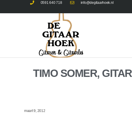
0591 640 718
info@degitaarhoek.nl
TIMO SOMER, GITAR
maart 9, 2012