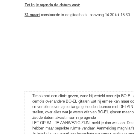
Zet in je agenda de datum vast:
31 maart
aanstaande in de gitaarhoek. aanvang 14.30 tot 15.30
Timo komt een clinic geven, waar hij verteld over zijn BO-EL
demo’s over andere BO-EL gitaren wat hij ermee kan maar oo
en vertellen over zijn onlangs gehouden tournee met DELAIN. 
stellen, over alles wat je weten wilt van BO-EL gitaren maar o
Zet de datum alvast maar in je agenda
LET OP WIL JE AANWEZIG ZIJN, meld je dan wel aan. De en
hebben maar beperkte ruimte vandaar. Aanmelding mag via fac
Je krijgt dan per email een bevestigingsnummer, welke je m