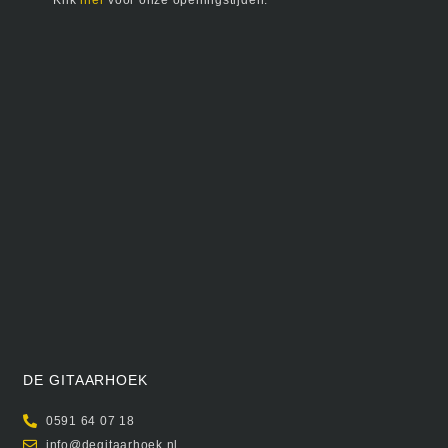
Klik
hier
voor onze openingstijden.
DE GITAARHOEK
0591 64 07 18
info@degitaarhoek.nl