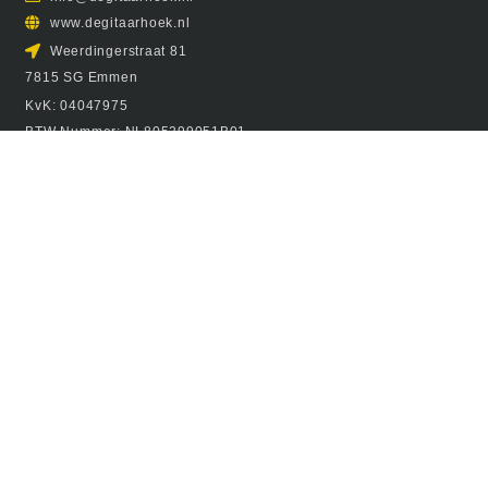
www.degitaarhoek.nl
Weerdingerstraat 81
7815 SG Emmen
KvK: 04047975
BTW Nummer: NL805299051B01