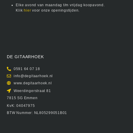
Elke avond van maandag t/m vrijdag koopavond.
Klik
hier
voor onze openingstijden.
DE GITAARHOEK
0591 64 07 18
info@degitaarhoek.nl
www.degitaarhoek.nl
Weerdingerstraat 81
7815 SG Emmen
KvK: 04047975
BTW Nummer: NL805299051B01