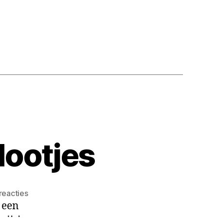
dootjes
reacties
 een