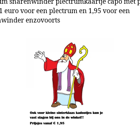
um snarenwinder plectrumkaartje capo met pr
1 euro voor een plectrum en 1,95 voor een
nwinder enzovoorts