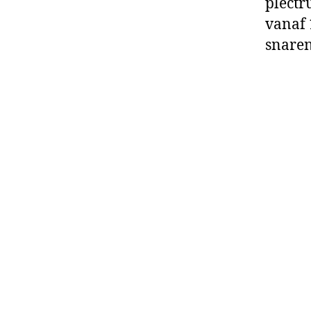
plectr
vanaf 
snare