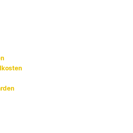
en
dkosten
rden