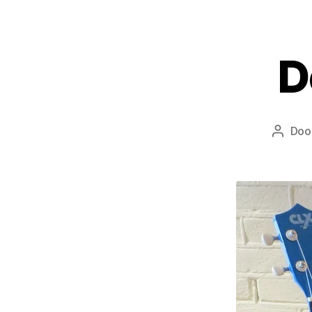
D
Doo