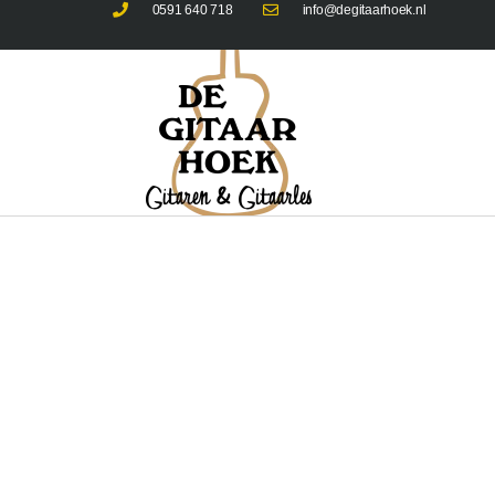
0591 640 718
info@degitaarhoek.nl