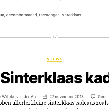
ua
,
decembermaand
,
feestdagen
,
sinterklaas
NIEUWS
 Sinterklaas ka
r
Willeke van der Aa
27 november 2018
Geen 
ben allerlei kleine sinterklaas cadeaus zoals